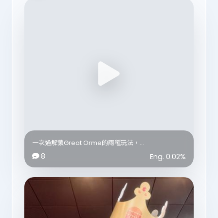
一次過解鎖Great Orme的兩種玩法，
The ultimate way to explore Llandudno🇬🇧💕
8
Eng.
0.02
%
🚋Great Orme Tramway
📍Victoria Station, Church Walks, Llandudno, LL30
2NB
💷Adult: £10.55 for one way or £12.30 for return
Child: £8.05 for one way or £9.30 for return