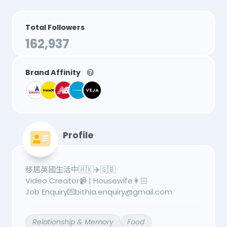
Total Followers
162,937
Brand Affinity
Profile
移居英國生活中🇭🇰✈️🇬🇧
Video Creator📹 | Housewife👩🏻
Job Enquiry💌bithia.enquiry@gmail.com
Relationship & Memory
Food