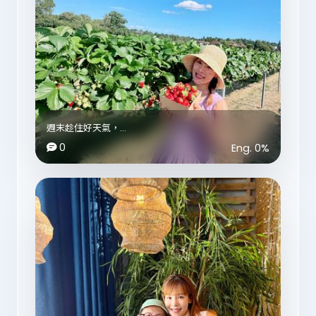
週末趁住好天氣，
即興去咗農場摘士多啤梨🍓
0
Eng.
0
%
考到車牌之後最大嘅好處，
就係可以唔使等老公放假，
自己揸車帶BBs周圍去玩🚗💨
📍Garsons Farm Pyo
Winterdown Road, West End, Esher, Surrey, KT10
8LS
🌻🌻🌻🌻🌻
我哋仲摘咗翠玉瓜添🥒