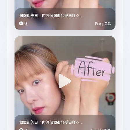
個個都美白，你估個個都想變白咩🤍
0
Eng.
0
%
由細到大我都唔介意曬黑，
不過就好介意成身曬到唔同顏色😱😩
傳聞呢個係舒華用開嘅美白方法，
不過我唔洗變到舒華咁白㗎，
只要手臂膚色可以同面部膚色一致返就可以，
目前做過3次都感覺良好(建議一星做1-2次)❣️
FYI: 喺英國買晒3樣產品只係用咗£23.71💸
個個都美白，你估個個都想變白咩🤍