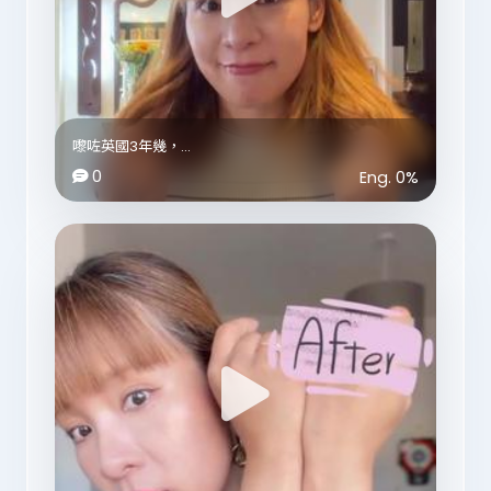
間唔時都有人問我仲有冇做化妝，
其實有㗎！不過只係非常有限度咁接…
英國唔似香港咁方便，隨時有老爺幫忙，
一定要就倒時間同距離，我先可以考慮💄
所以每個合作到嘅客人，
都係非常之有緣份啊💜
嚟咗英國3年幾，
試過3間本地嘅髮型屋，
0
Eng.
0
%
#42months
亦試過3間亞洲人嘅髮型屋💈
#uklife
有啲試完鍾意但地點太遠；
整比老師嘅曲奇餅，
有啲試完我又覺得唔太好。
啲字全部都係BBs親手寫㗎📝
最後尋尋覓覓，終於比我搵到一間，
地點、價錢、效果都滿意嘅髮型屋💜
當然唔少得thank you cardssss💌
Thanks millymayhair
百厭仔x2🤭🤭
#haircut #salon #uksalon
珍惜每一次工作嘅機會，
感恩又遇到溫柔體貼嘅新娘子👰🏻‍♀️
好耐冇做中式裙褂嘅造型，好懷念呢💜