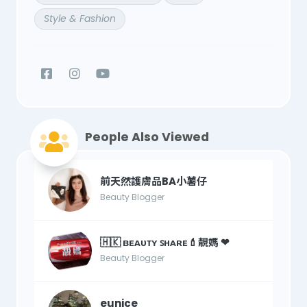
Style & Fashion
People Also Viewed
前天然護膚品BA小薯仔
Beauty Blogger
🇭🇰 ʙᴇᴀᴜᴛʏ ꜱʜᴀʀᴇ💄靚媽 ❤
Beauty Blogger
eunice