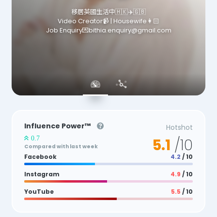
移居英國生活中🇭🇰✈️🇬🇧
Video Creator📹 | Housewife👩🏻
Job Enquiry💌bithia.enquiry@gmail.com
Influence Power™
Hotshot
0.7
5.1
/10
Compared with last week
Facebook
4.2
/ 10
Instagram
4.9
/ 10
YouTube
5.5
/ 10