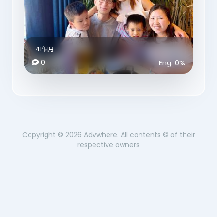
又紅又甜又新鮮嘅士多啤梨🍓
Blackberriesssss🖤
-41個月-
收穫豐富🍓
今個月好開心有朋友遠道而嚟探我哋，
0
Eng.
0
%
雖然大家同樣身處英國，但一南一北，
☀️☀️☀️☀️☀️
又各自要返工同埋照顧家庭，
所以要見上一面都唔係容易嘅事呢🫶🏻
🍓🍓🍓🍓🍓
然後要讚下自己上個月果斷買咗部冷氣，
令今個月一家人能夠平安渡過恐怖嘅熱浪❤️‍🔥😂
Copyright ©
2026
Advwhere. All contents © of their
不過… 聽聞下星期又會去返3X度嘅高溫🥵
respective owners
好想知道喺英國嘅大家有冇特別嘅消暑方法⁉️
最近BBs都各自因為撞親頭而要睇醫生，
好彩最後都係虛驚一場，雖然我知道好難，
不過真心希望佢哋玩嘅時候識得小心照顧自己，
媽媽我真係心血少，唔嚇得咁多次㗎🥲
倒數仲有2星期零3日嘅返學時間⌛️