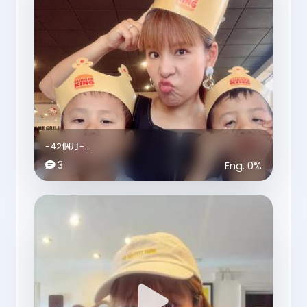
🚡Llandudno Cable Car
📍Happy Valley Llandudno, LL30 2LP
💷Adult: £15.5 for one way or £16 for return
Child: £13 for one way or £13.5 for return
Family(2 adults, 2 kids): £44 for one way or £46
for return
#llandudno
#northwales
#visitwales
-42個月-
#greatorme
估唔到七月會忙到一張正經嘅相都影唔到🫨
3
Eng.
0
%
#travelgram
眨吓眼BBs又讀完一個學期，
Year 2呢一年好似發生好多嘢，
好多老師離開，亦有少少新人嚟到，
都係難忘嘅一個學年🎓
然後終於幫朋友處理好租屋嘅事情，
英國喺5月份修改政策之後，
令租屋過程增加咗唔少難度呢🏠