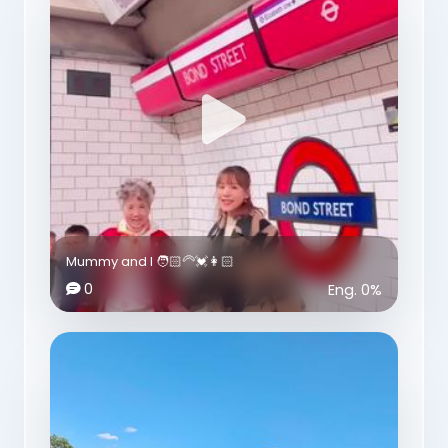
Mummy and I 🧑🏻‍🦳💓👩🏻
0
Eng.
0
%