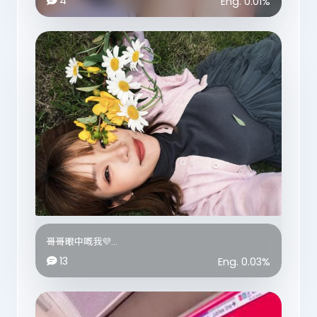
4
Eng.
0.01
%
由細到大我都唔介意曬黑，
不過就好介意成身曬到唔同顏色😱😩
傳聞呢個係舒華用開嘅美白方法，
不過我唔洗變到舒華咁白㗎，
只要手臂膚色可以同面部膚色一致返就可以，
目前做過3次都感覺良好(建議一星做1-2次)❣️
FYI: 喺英國買晒3樣產品只係用咗£23.71💸
哥哥眼中嘅我💜
呢張相影得唔錯，必須要貼堂留念📸
13
Eng.
0.03
%