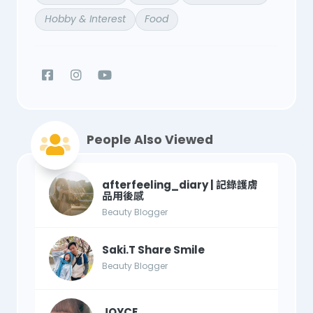
Hobby & Interest
Food
People Also Viewed
afterfeeling_diary | 記錄護膚
品用後感
Beauty Blogger
Saki.T Share Smile
Beauty Blogger
JOYCE