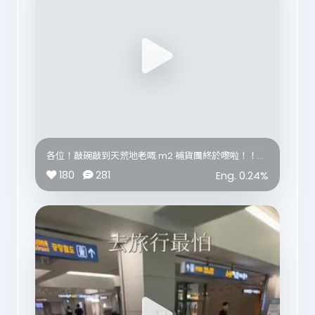
近配合食緊🇯🇵日本研發，全港修身產品銷量 No.1 嘅
「絕脂神」✨
佢擁有5項專利配方，屬營養補充品而非西藥，想管理
體態嘅朋友可以了解下，依家仲有限時優惠👇🏻
🔥絕脂神 x 萬寧限時震撼優惠
即日起至 8 月 27 日
✅ 買2盒，平均每盒$299（原價 $449，低至 67 折）
✅ 買4盒送多半盒
各位！敲碗敲到天荒地老嘅 m2 補貨團終於嚟啦！！！
想知詳細食法＋優惠資料，留言「絕脂」，我DM你💌
180
281
Eng.
0.24
%
今次補貨團唔止有上次大家好鍾意嘅 3 款，仲有第一次
加入團購嘅 *超能膠原新生飲*！
今次一共有 4 款可以揀：
❤️ *超能膠原飲*
紅石榴口味，酸酸甜甜好順口，係我日常最常飲、屋企
消失得最快嗰盒。
💜 *晚安膠原飲*