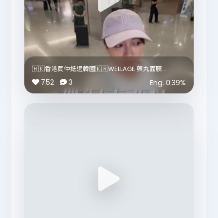
適合睡前 1 小時飲，入面有 20% 天然專利 GABA，夜晚
想放鬆一下可以揀佢。
🩷 *水光膠原飲*
好適合旅行、搭飛機、住酒店，或者狀態覺得乾乾哋、
冇光澤嗰陣飲。
🇭🇰香港買仲抵過韓國🇰🇷WELLAGE 藥丸面膜
🤍 *超能膠原新生飲*
8月8日至抵出位價‼️必搶‼️
752
3
Eng.
0.39
%
今次新加入團購！水蜜桃口味，除咗有 6000mg 韓國
雙胜膠原蛋白，仲加入韓國院線成分「青春活源萃
呢個好耐之前已經被韓妹燒到🔥
取」，是韓國最紅鮭魚精華！係更進階版嘅膠原補充。
一開始只係覺得好compact可以帶上飛機、去旅行用
好方便！
m2 我最鍾意係佢冇腥味、好好飲，一包細細，返工、
旅行、搭飛機都好方便。
可以啱啱好pack每日需要嘅量帶去～
而且係純果汁調味，冇香精、冇甜味劑、冇額外添加
但原來隱藏用法係當佢面膜咁用啊～
糖，重點係冇雌激素der!
好耐之前就係日頭用💙 WELLAGE H.A 保濕藥丸面膜
上一次團購真係刷新咗我自己個人紀錄，
有 900,000ppm 透明質酸，一搽即補水補光💧
好多客人未飲晒已經問我幾時再開。
今次套裝仲送埋枝100%透明質酸精華
乾肌、缺水肌、長途機前後使用超perfect！
唔想錯過團購就記得留言「膠原」
send 團購連結俾你💓
夜晚就可以用🩷 WELLAGE PDRN 藥丸面膜