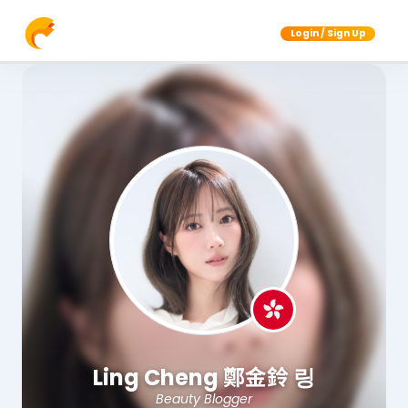
Login / Sign Up
Ling Cheng 鄭金鈴 링
Beauty Blogger