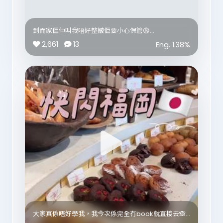
有 10% 三文魚 PDRN × 9重透明質酸
仲要係嬰兒水光針同款成份，1:1復刻醫美處方
即開即用！啪一粒，10秒水光急救返嚟✨
到而家佢仲叫我唔好整皺佢要小心保管😩
我今日睇返先知，原來仲要兩張郵票係完全一模一樣🤣
2,661
13
Eng.
1.38
%
成個系列仲有：
🍊 維C透亮
#blackpink
🌿 積雪草舒緩
💛 黃金膠原緊緻
可以按自己膚況揀最適合嘅版本～
🔥 8月8日 萬寧限定優惠
WELLAGE 藥丸面膜系列
💥 全線只需 $123/盒（原價 $218-$258）
🎁 買滿4盒：
送透明質酸保濕面霜（價值$198）
🎁 買滿6盒：
再送透明質酸保濕安瓶精華（價值$148）
🌟 官網限定：
買滿8盒再送 $100 萬寧優惠券
大家真係唔好學我，我今次係完全冇book就直接去🙈
https://bit.ly/4wAOtdv