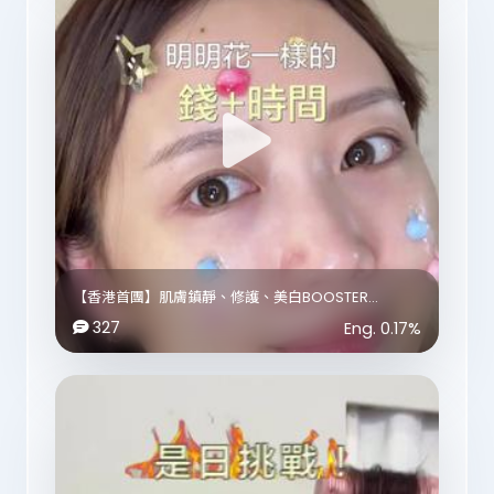
原來除咗有 Cafe 之外，
竟然仲有…
📸 人生四格 Photo Booth
☕️ 員工 Cafe
💆🏻‍♀️ 每月真人按摩福利
✨ 仲有好多令員工返工更舒服、更有幸福感嘅小細節。
睇完真係明白點解韓國人咁重視「公司福利」，有時留
住員工嘅，唔單止係人工，而係每日返工嘅體驗。😂
——
✨ 最後提提大家～
【香港首團】肌膚鎮靜、修護、美白BOOSTER
Medicube 今團今日就最後一日啦！
GLOW!!
327
Eng.
0.17
%
留言"LDM"把最抵優惠傳給你!! 🔥
今次我仲自費買咗 張員瑛 IP 品牌嘅櫻桃梳🍒 想送俾大
家🥹❤️
好多朋友見到我係屋企用呢部嘢都問我，
呢部新機究竟係咩嚟？同 Booster Pro 又有咩分別？🤔
凡於今次團購成功落單，
只要喺呢條 Reels 留言你嘅 訂單編號，
最簡單咁講，
我會喺團購結束後抽出 3 位，每人送出一把櫻桃梳！
Booster Pro X2 = 醫美效果 🌟