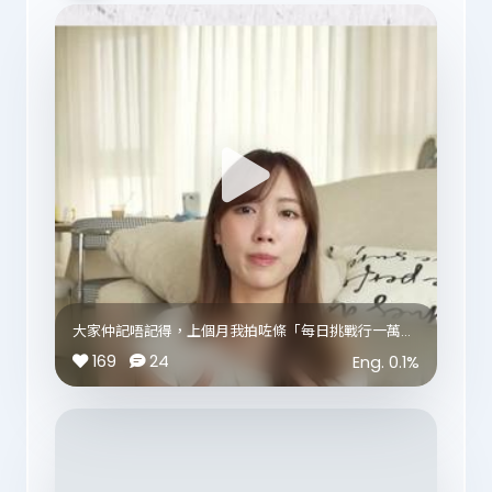
大家仲記唔記得，上個月我拍咗條「每日挑戰行一萬
步」嘅片？🚶🏻‍♀️
169
24
Eng.
0.1
%
自從發現自己平時真係坐得太耐、運動量又唔夠，就決
定每日行多啲，養成多郁動嘅習慣💪🏻 久坐加上少運
動，最明顯就係腰腹位置愈來愈有「存在感」😂
除咗行多啲、注意飲食之外，上次片入面都有介紹我最