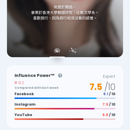
現居於韓國。
畢業於香港大學韓國研究、比較文學系。
喜歡旅行，因為旅行給我活著的感覺。
Influence Power™
Expert
0.5
7.5
/10
Compared with last week
Facebook
8.1
/ 10
Instagram
7.9
/ 10
YouTube
6.8
/ 10