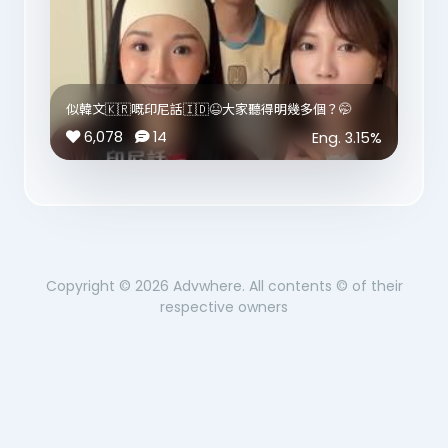
重點敷喺鼻翼、額頭、下巴呢啲容易積累老廢角質嘅位
置。佢係雙面設計，凹凸面清走多餘角質同油脂，再用
而家我最常用嘅居家護膚順序就係：
平滑面濕敷幾分鐘，可以令底妝更加貼服✨
Booster Pro X2 做輪廓彈力 → Booster Glow 做補水
鎮靜修護
其實有時底妝唔貼，未必係粉底問題，妝前肯花幾分鐘
養好肌膚底子，先可以令其他護理效果更加事半功倍💗
做好局部保養，成個妝感真係可以差好遠✨
似韓文🇰🇷嘅印尼話🇮🇩😆大家聽得明幾多個？🤭
medicube_hk_official
6,078
14
Eng.
3.15
%
#肌研 #HadaLabo #水光Crush棉片 #微酸crush棉
#medicube #medicubeHK #BoosterProX2
片
#BoosterGlow #韓國美容儀
Copyright ©
2026
Advwhere. All contents © of their
respective owners