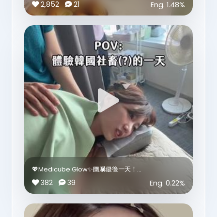
本身店員話當日已經full咗，好彩最後先攝到一個位俾
2,852
21
Eng.
1.48
%
我整到。
#Wellage #萬寧獨家官方正貨 #限時優惠
⚠️ 訂造枕頭必須提前預約！
枕頭價錢33,000yen - 44,000yen
訂造嘅枕頭唔係成個一樣高度，而係中間會比較低，
配合平瞓時頸後嘅空隙；左右兩邊就會高啲，側睡時先
可以承托膊頭同頭部之間嘅距離，
令個頭同身體保持成一直線。
最有儀式感係店員知道我要拍片之後，
仲俾我自己親手加入黑色管狀填充物，完成屬於自己嘅
枕頭😂
店舖資料
📍 nishikawaショウルーム福岡
地址：福岡縣福岡市中央區天神1-14-4 天神平和ビル1
樓
💖Medicube Glow✨團購最後一天！
交通：天神站14號出口附近，天神地下街可到達
ft. 韓國大公司竟然有真人按摩做員工福利？😳🇰🇷
382
39
Eng.
0.22
%
價錢：訂造枕頭設有33,000円及44,000円版本
今次終於有機會帶大家開箱韓國超人氣美容品牌
建議出發前先到官方網站確認營業時間及預約名額。
medicube 總公司！