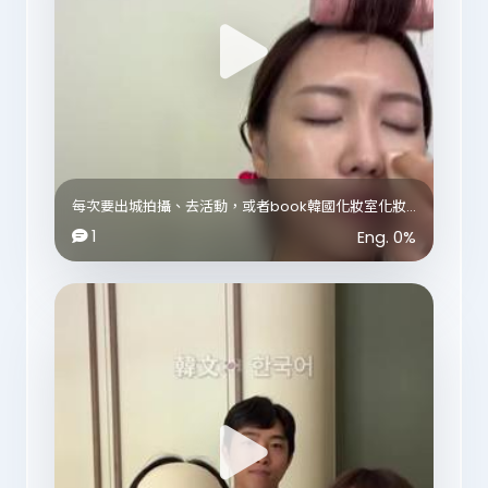
Booster Glow = 醫美前後的養肌修護 ✅
medicube_hk_official
你可以當佢係好似喺韓國做完 treatment 之後，
皮膚科通常會再加做嘅修護管理。
因為做完輪廓、緊緻或者其他美容療程之後，
唔係做完就算，最後嘅鎮靜、補水同修護都好重要，
先可以令肌膚狀態更加穩定✨
所以兩部機嘅定位其實唔一樣：
Booster Pro X2 比較似係做輪廓、彈力同針對性肌膚
每次要出城拍攝、去活動，或者book韓國化妝室化妝
管理；
之前，我都一定會預多半個鐘俾自己做好妝前保養🤍
1
Eng.
0
%
Booster Glow 就比較著重補水、鎮靜、修護同提升肌
膚亮白。
最近用咗 Hada Labo新出既呢兩款棉片，同埋學韓國
化妝師同influencer都會做嘅「分區濕敷法」，結果慳
Booster Glow 有幾個唔同模式，我自己最常用係
左勁多時間，化出來個妝貼到好誇張！
Master Mode。
佢會利用三種唔同頻率嘅超聲波，針對唔同肌膚層進行
💧 水光 Crush 棉片
管理!
為面頰呢啲容易乾、泛紅嘅位置深度補水舒敏。除咗佢
最近香港室外又熱、室內冷氣又凍，皮膚好容易乾燥、
哋嘅皇牌透明質酸，仲有蘆薈、積雪草等舒緩成分，可
缺水或者唔穩定，
以降紅鎮靜，皮膚飲飽水勁水潤💦
我就會配搭玻尿酸膠囊凝霜，用 Calming Mode 慢慢
打圈同向上推，
💙 微酸 Crush 棉片
做完塊面望落會水潤、飽滿同有光澤好多💧