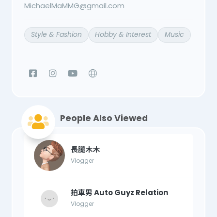
MichaelMaMMG@gmail.com
Style & Fashion
Hobby & Interest
Music
People Also Viewed
長腿木木
Vlogger
拍車男 Auto Guyz Relation
Vlogger