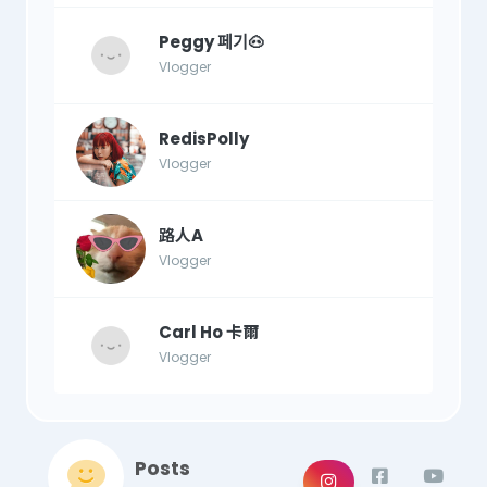
Peggy 페기🐽
Vlogger
RedisPolly
Vlogger
路人A
Vlogger
Carl Ho 卡爾
Vlogger
Posts