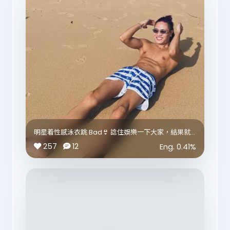
明星着性感泳衣跳 Bad👙 諗住娛樂一下大家，結果就
收到留言：
257
12
Eng.
0.41
%
「你可唔可以食多啲嘢啊？」
「泰國係咪冇啖好食呀？」
「你太瘦啦！」
大部份人面對呢啲comment都會搶住解釋，我食咗好
多嘢啦～ 我天生就係咁樣㗎啦～ 我每日都有做gym飲
蛋白粉㗎～ 作為明星，我覺得我唔需要解釋或者證明任
何嘢，我已經學識點樣消化呢啲comments about