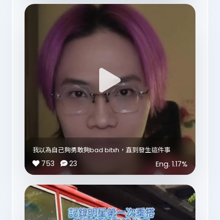
景觀 咁紫色嘅明星咪打破咗呢度嘅寧靜🥲
But I am a bad bitch 明星冇plan 隨便入咗一間可以
睇到富士山嘅Cafe💜
The sun will always shine ✨ on the other side 💜🙏
明星表演富士山前食lunch💜 有冇人睇曬
然後明星去咗outlet 買lap sharp 🛍️ 你哋覺得明星
Carry到 要買這套how婆紫色Nike套裝嗎？
來都來了 我覺得唔使專程嚟嘅art museum
Are they taking pictures of the clouds? ☁️😂
離遠見到一個可以上去嘅Building 就亂入咗一個
Rooftop 仲有日本男人幫我影相🤭
上天應該知道明星要走啦 俾返個藍色天空俾明星影相💜
睇到半個富士山明星覺得好足夠啦🗻 Thank you Mt
Fuji 💜
我以為自己夠勇敢夠bad bitxh，直到發生這件事
753
23
Eng.
1.17
%