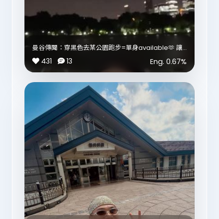
曼谷傳聞：穿黑色去某公園跑步=單身available🫶 讓
明星實測一下 有冇人同明星搭訕🤭
431
13
Eng.
0.67
%
#英文小g識