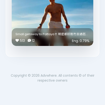
Small getaway to Pattaya👙 明星都好耐冇去過芭堤
雅 同我印象中好唔同 居然令我有少少諗起Vegas strip
513
12
Eng.
0.79
%
利申：明星冇養狗 🐶 佢係自來狗 佢見到明星就自己走
埋嚟要一齊影😂
Copyright ©
2026
Advwhere. All contents © of their
respective owners