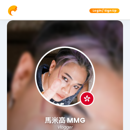
Login / Sign Up
馬米高 MMG
Vlogger