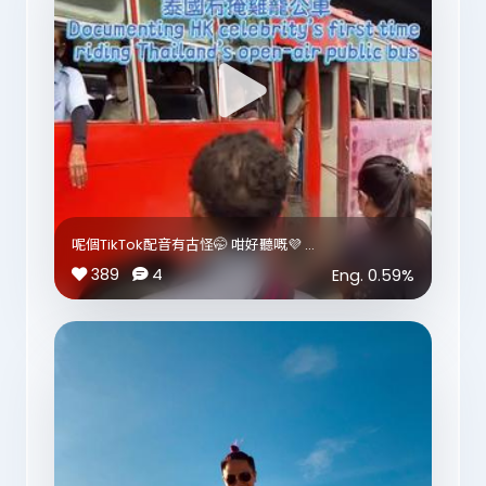
呢個TikTok配音有古怪🤭 咁好聽嘅💜
389
4
Eng.
0.59
%
#泰國中門大開巴士初體驗