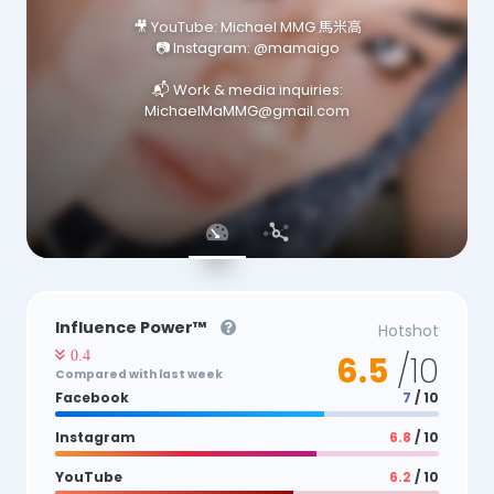
🎥 YouTube: Michael MMG 馬米高
📷 Instagram: @mamaigo
📬 Work & media inquiries:
MichaelMaMMG@gmail.com
Influence Power™
Hotshot
0.4
6.5
/10
Compared with last week
Facebook
7
/ 10
Instagram
6.8
/ 10
YouTube
6.2
/ 10