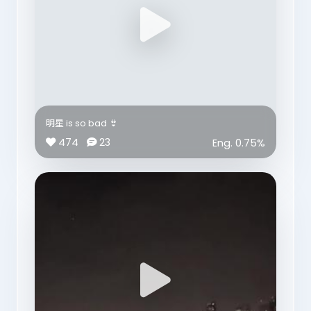
my body👙 但明星知道，唔係每一個人都做得到。
我哋喺評論人哋身材之前，有冇停一停，諗一諗？
無論你係被人話太瘦、太肥、太高、太矮，冇人比你更
了解自己嘅身體💪 冇人知道你曾經因為身材有幾焦慮、
幾冇自信；冇人知道你花咗幾多時間去改變自己；更加
冇人知道，你經歷過啲乜
明星 is so bad 👙
所以，有時一句你以為係關心嘅說話，對另一個人嚟
474
23
Eng.
0.75
%
講，未必係鼓勵🤦‍♀️
明星想同每一個曾經因為身材而被評論嘅人講：你唔需
要因為別人一句說話，就自己唔開心，明星 gets you
💜