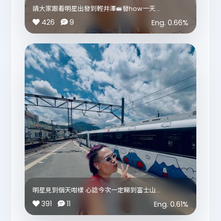
請大家跟着明星出發到輕井澤🚝發how一天
426
9
Eng.
0.66
%
租車舖頭用好多简体字 叫租電動單車嘅人不要亂搭😂
明星咁fit咁貼地就跟日本人租一般嘅單車🚴
離開東京 一個好悠閒嘅地方 慢慢騎單車 感受微風和太
陽🌞
明星去到商店街 聽到好多廣東話普通話嘈喧巴閉🤦‍♀️
明星決定遠離香港人同埋普通話 繼續去森林探險
來到大石公園 內心與湖面一樣平靜
點解可以靚😍
醜小鴨提醒我 懂得欣賞我的人 就會知道明星是天鵝🦢
💜
明星見到個天咁樣 心諗今次一定睇到富士山
明星最喜愛的日本廢水💦 第二喜愛就是香水提子味
391
11
Eng.
0.61
%
Life is a bitch
遇上🖤🤍的7–11 黑白色是因為不想顏色太鮮艷 破壞自然