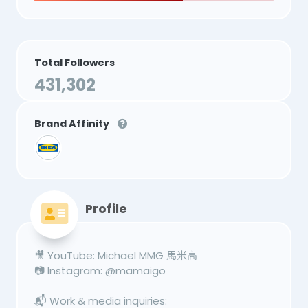
Total Followers
431,302
Brand Affinity
Profile
🎥 YouTube: Michael MMG 馬米高
📷 Instagram: @mamaigo
📬 Work & media inquiries: