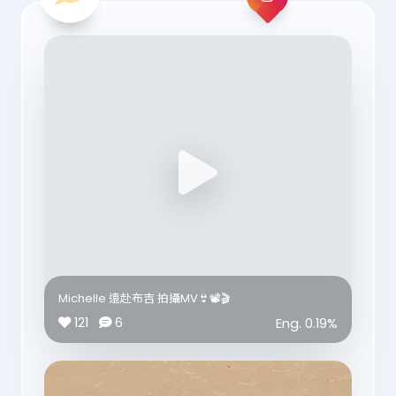
Michelle 遠赴布吉 拍攝MV👙📽️🎬
121
6
Eng.
0.19
%